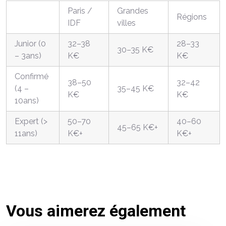
Paris /
Grandes
Régions
IDF
villes
Junior (0
32–38
28–33
30–35 K€
– 3ans)
K€
K€
Confirmé
38–50
32–42
(4 –
35–45 K€
K€
K€
10ans)
Expert (>
50–70
40–60
45–65 K€+
11ans)
K€+
K€+
Vous aimerez également