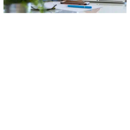
Environnement technique
Outils et technologies utilisés
CRM : Salesforce, HubSpot, Zoho
Suite Office / Google Workspace
Outils de signature et gestion de contrats : DocuSign,
PandaDoc
Outils de visio et collaboration : Teams, Zoom