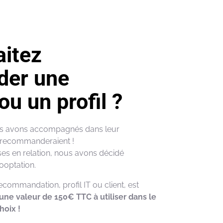
itez
er une
ou un profil ?
us avons accompagnés dans leur
 recommanderaient !
es en relation, nous avons décidé
cooptation.
recommandation, profil IT ou client, est
’une valeur de 150€ TTC à utiliser dans le
hoix !