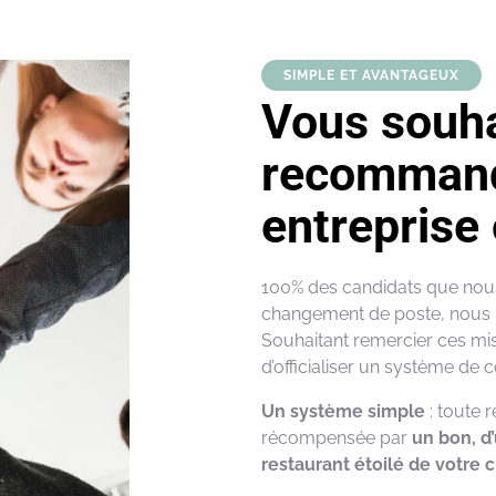
SIMPLE ET AVANTAGEUX
Vous souha
recommand
entreprise 
100% des candidats que no
changement de poste, nous
Souhaitant remercier ces mis
d’officialiser un système de 
Un système simple
: toute 
récompensée par
un bon, d
restaurant étoilé de votre c