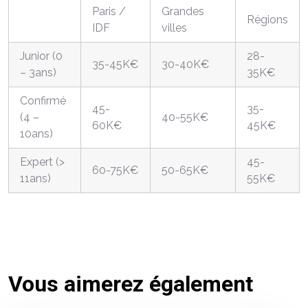
Paris /
Grandes
Régions
IDF
villes
Junior (0
28-
35-45K€
30-40K€
– 3ans)
35K€
Confirmé
45-
35-
(4 –
40-55K€
60K€
45K€
10ans)
Expert (>
45-
60-75K€
50-65K€
11ans)
55K€
Vous aimerez également