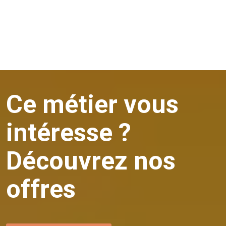
TPE/
PME :
déploiement
clé
en
main de Microsoft 365
Grandes
entreprises
:
projets
d’adoption
à
grande
échelle
, gestion des habilitations
ESN :
missions
d’audit
, conseil et
accompagnement
sur
site
ou
à distance
Découvrez nos profils
Ce métier vous
intéresse ?
Découvrez nos
offres