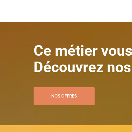
Outils
: MS Project, Jira, Trello, Clarity
ERP, CRM,
portails
métiers, Cloud
Suivi de
portefeuilles
, PMO, KPIs
Ce métier vous
Découvrez nos
NOS OFFRES