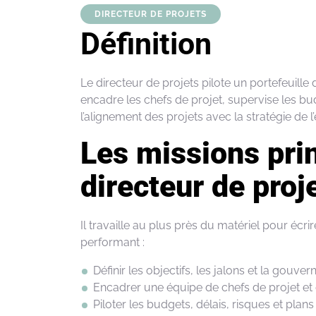
DIRECTEUR DE PROJETS
Définition
Le directeur de
projets
pilote
un
portefeuille
encadre
les chefs de
projet
, supervise les bu
l’alignement
des
projets
avec la
stratégie
de
l
Les missions pri
directeur de proj
Il travaille au plus près du matériel pour écri
performant :
Définir
les
objectifs
, les
jalons
et la
gouver
Encadrer
une
équipe de chefs de
projet
et 
Piloter
les budgets,
délais
,
risques
et plans