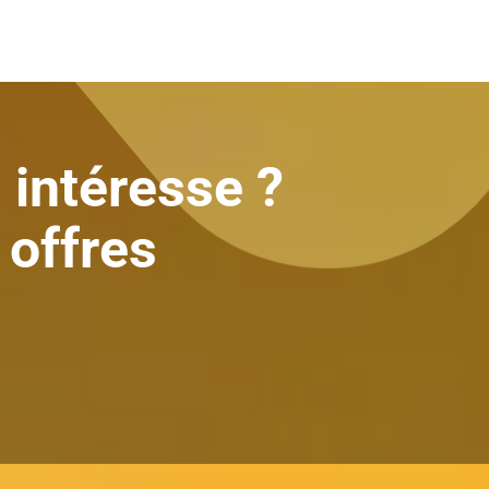
Collectivités
:
modernisati
Industrie :
ERP, supply chai
Banque /
assurance :
digi
👉
Découvrez nos profils
 intéresse ?
 offres