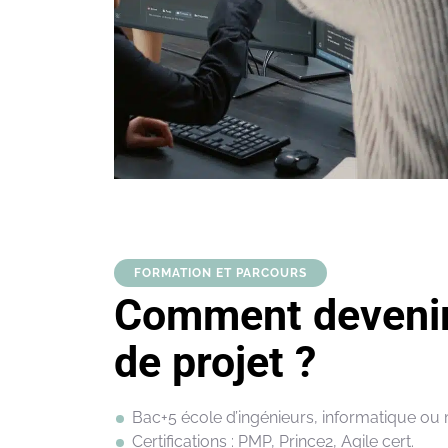
FORMATION ET PARCOURS
Comment devenir
de projet ?
Bac+5 école
d’ingénieurs
,
informatique
ou
Certifications :
PMP, Prince2, Agile cert.