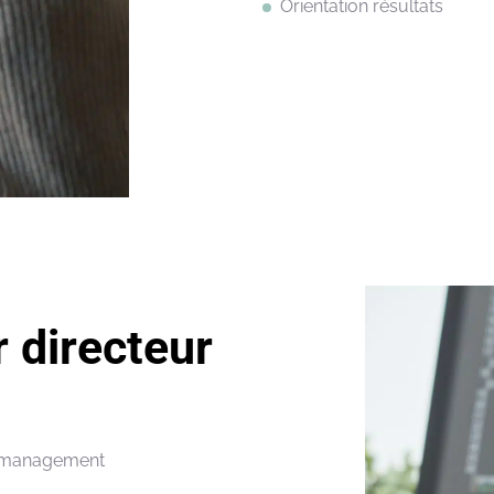
Orientation
résultats
 directeur
management