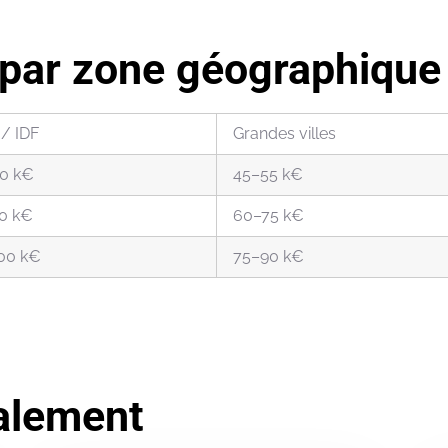
s par zone géographique
 / IDF
Grandes villes
0 k€
45–55 k€
0 k€
60–75 k€
00 k€
75–90 k€
alement