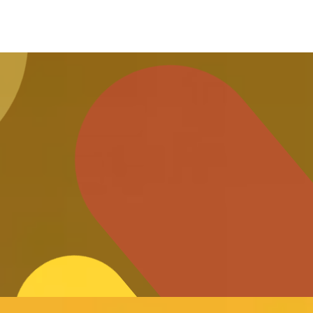
on
des
outils
numériques
n, automatisation
talisation
,
conformité
réglementaire