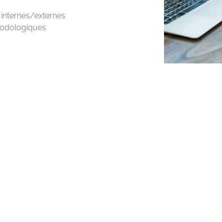
internes/externes
odologiques
echnique
Contexte m
Des exigences différentes 
Grands
groupes
:
projets
t