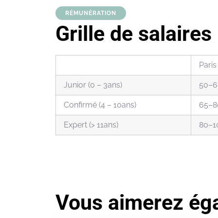
RÉMUNÉRATION
Grille de salaire
Paris
Junior (0 – 3ans)
50–6
Confirmé (4 – 10ans)
65–8
Expert (> 11ans)
80–1
Vous aimerez ég