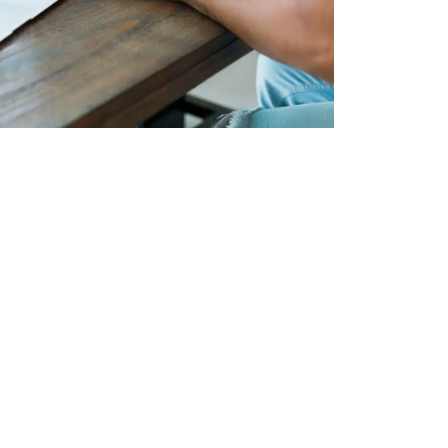
étier
selon les secteurs
ransverses, SI complexes