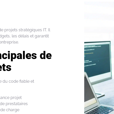
de
projets
stratégiques
IT. Il
dgets, les
délais
et
garantit
’entreprise
.
ncipales de
ets
re du code fiable et
nance
projet
de prestataires
 de charge