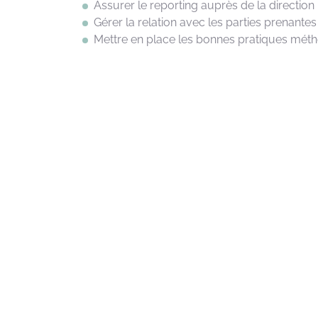
Assurer le reporting
auprès
de la direction
Gérer
la relation avec les parties
prenantes
Mettre
en
place les
bonnes
pratiques
méth
Environnement t
Outils et technologies utilisés
Méthodes
: Agile, cycle
en
V, PMP, Prince2