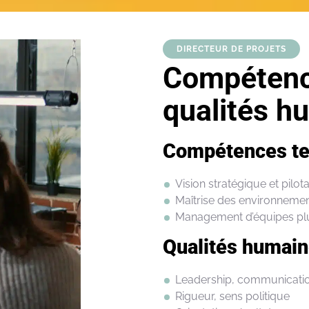
DIRECTEUR DE PROJETS
Compétenc
qualités h
Compétences te
Vision
stratégique
et pilot
Maîtrise
des
environnemen
Management
d’équipes
plu
Qualités humai
Leadership, communicati
Rigueur,
sens
politique