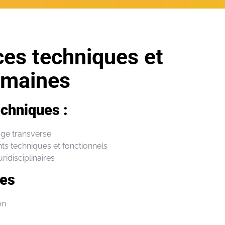
es techniques et
umaines
chniques :
age transverse
ts
techniques et fonctionnels
ridisciplinaires
nes
on