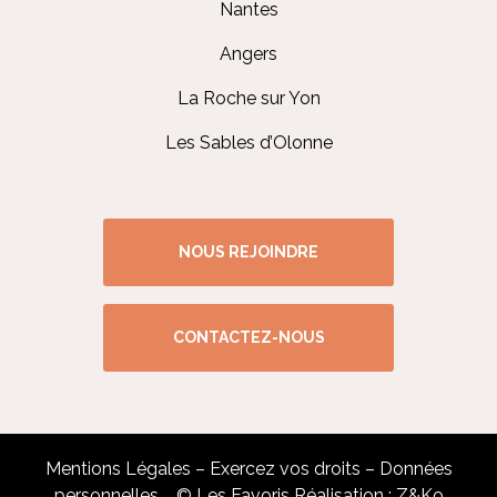
Nantes
Angers
La Roche sur Yon
Les Sables d’Olonne
NOUS REJOINDRE
CONTACTEZ-NOUS
Mentions Légales
–
Exercez vos droits
–
Données
personnelles
© Les Favoris Réalisation :
Z&Ko