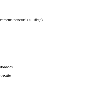
acements ponctuels au siège)
e données
t écrite