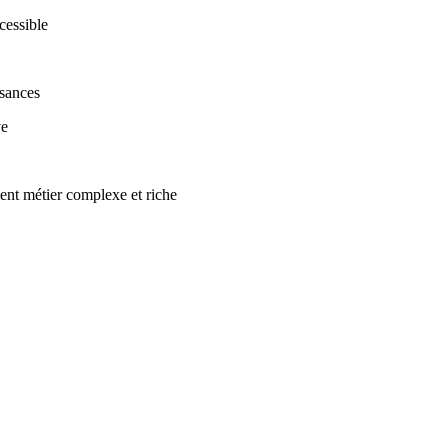
cessible
ssances
ve
nt métier complexe et riche