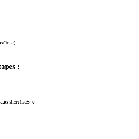
aîtrise)
tapes :
ts short listés ☺️