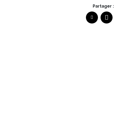
Partager :
confirmer certaines informations sur son
parcours professionnel.