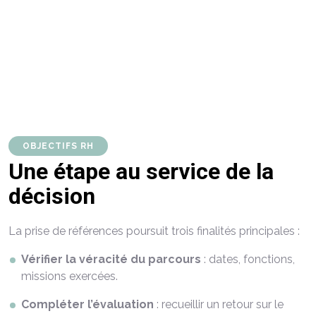
valider les compétences
confirmer les
comportements professionnels
sécuriser la décision d’embauche
levier de
confiance
s’assure de la
cohérence du profil,
OBJECTIFS RH
Une étape au service de la
décision
La prise de références poursuit trois finalités principales :
Vérifier la véracité du parcours
: dates, fonctions,
missions exercées.
Compléter l’évaluation
: recueillir un retour sur le