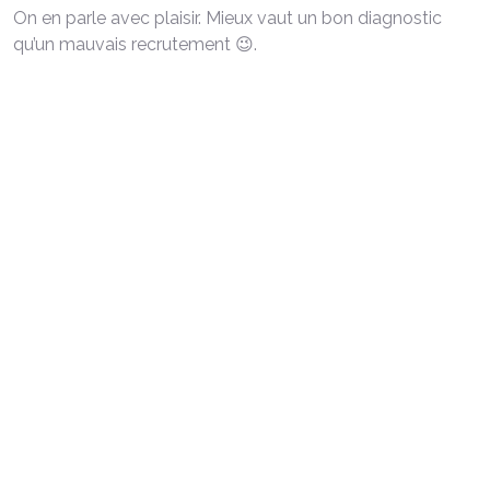
On en parle avec plaisir. Mieux vaut un bon diagnostic
qu’un mauvais recrutement 😉.
FAITES UN TOUR SUR NOTRE JOBBOARD