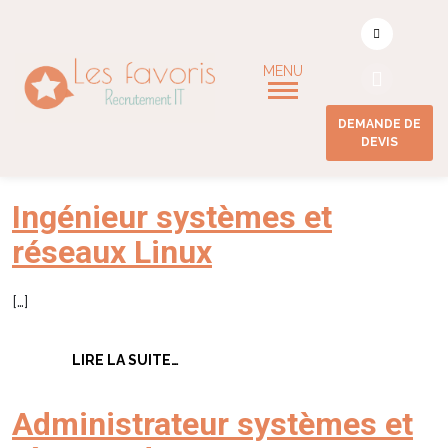
Compétence
techniques :
Linux
(RedHat, Debian,
DEMANDE DE
DEVIS
Ubuntu)
Ingénieur systèmes et
réseaux Linux
[…]
FROM INGÉNIEUR SYSTÈMES ET RÉSE
LIRE LA SUITE…
Administrateur systèmes et