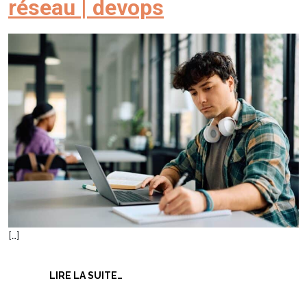
réseau | devops
[…]
FROM ADMINISTRATEUR SYSTÈMES ET
LIRE LA SUITE…