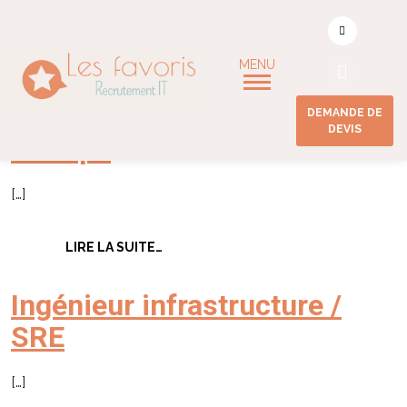
Compétence
techniques :
AWS
Ingénieur Systèmes /
DEMANDE DE
DEVIS
DevOps
[…]
FROM INGÉNIEUR SYSTÈMES / DEVOP
LIRE LA SUITE…
Ingénieur infrastructure /
SRE
[…]