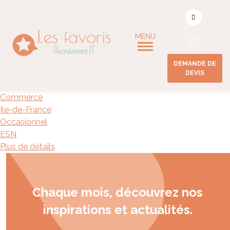
Localisation :
Ile-de-
France
Chargé d’ADV et de
DEMANDE DE
comptabilité H/F
DEVIS
Commerce
Ile-de-France
Occasionnel
ESN
Plus de détails
Chaque mois, découvrez nos
inspirations et actualités.