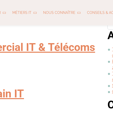
Métiers :
Re
R
MÉTIERS IT
NOUS CONNAÎTRE
CONSEILS & A
Commerciales
A
rcial IT & Télécoms
CIAL IT & TÉLÉCOMS
in IT